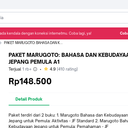
ada kendala dengan koneksi internetmu. Coba lagi, ya!
Coba
Detail Produk
Ulasan
Rekomendasi
PAKET MARUGOTO: BAHASA DAN KEBUDAYAAN JEPANG PEMULA A1
PAKET MARUGOTO: BAHASA DAN KEBUDAYA
JEPANG PEMULA A1
bintang
Terjual
1 rb+
•
4.9
(
410
rating)
Rp148.500
Detail Produk
Paket terdiri dari 2 buku: 1. Marugoto Bahasa dan Kebudayaan
Jepang untuk Pemula: Aktivitas - JF Standard 2. Marugoto Ba
Kebudayaan Jepang untuk Pemula: Pemahaman - JF