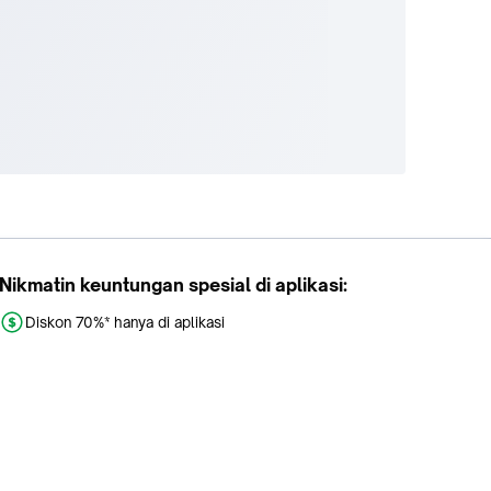
Nikmatin keuntungan spesial di aplikasi:
Diskon 70%* hanya di aplikasi
Promo khusus aplikasi
Gratis Ongkir tiap hari
Buka aplikasi dengan scan QR atau klik tombol: