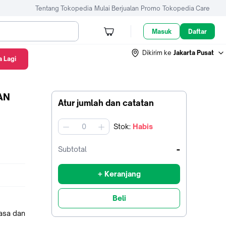
Tentang Tokopedia
Mulai Berjualan
Promo
Tokopedia Care
Masuk
Daftar
Dikirim ke
Jakarta Pusat
 Lagi
AN
Atur jumlah dan catatan
Stok
:
Habis
jumlah
-
Subtotal
+ Keranjang
Beli
hasa dan