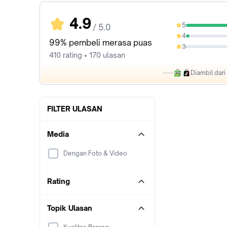
4.9
5
/ 5.0
95.12%
4
4.15%
99% pembeli merasa puas
3
0.73%
410 rating • 170 ulasan
Diambil dar
FILTER ULASAN
Media
Dengan Foto & Video
Rating
Topik Ulasan