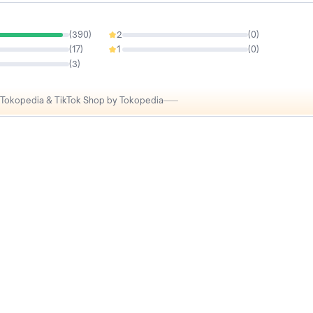
(
390
)
2
(
0
)
0%
(
17
)
1
(
0
)
0%
(
3
)
i Tokopedia & TikTok Shop by Tokopedia