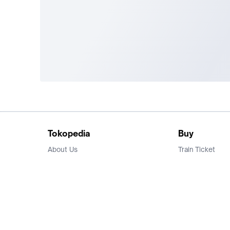
Tokopedia
Buy
About Us
Train Ticket
Career
Flight Ticket
Blog
Ticket Events
Tokopedia Salam
Hotlist
Hotel
Category
Bridestory