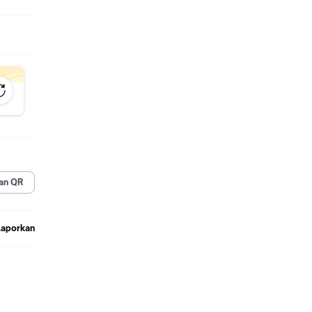
an QR
Laporkan