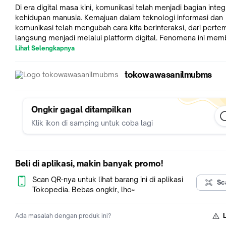
Di era digital masa kini, komunikasi telah menjadi bagian integr
kehidupan manusia. Kemajuan dalam teknologi informasi dan
komunikasi telah mengubah cara kita berinteraksi, dari pert
langsung menjadi melalui platform digital. Fenomena ini me
sejumlah peluang serta tantangan baru dalam proses komunik
Lihat Selengkapnya
Buku ini bertujuan untuk memberikan pemahaman yang
komprehensif mengenai komunikasi digital dengan merangk
tokowawasanilmubms
berbagai aspek, mulai dari definisi, konsep, teori, hingga prak
Sebagai referensi, buku “Komunikasi Digital” menghadirkan an
mendalam tentang fenomena dan ide yang terkait dengan
komunikasi digital, mencakup perkembangan teknologi infor
Ongkir gagal ditampilkan
dan internet, serta dampaknya terhadap budaya, sosial, dan
Klik ikon di samping untuk coba lagi
ekonomi. Penulis membahas berbagai teori dan konsep yang
relevan dalam memahami dinamika komunikasi digital, serta
bagaimana teori-teori tersebut dapat diterapkan dalam implik
sosial, budaya, dan ekonomi.
Beli di aplikasi, makin banyak promo!
Harapannya, buku ini dapat memacu pembaca untuk
mengembangkan pemikiran kritis dan reflektif mengenai pera
Scan QR-nya untuk lihat barang ini di aplikasi
Sc
dampak komunikasi digital dalam kehidupan sehari-hari. Den
Tokopedia. Bebas ongkir, lho~
beragam topik yang dibahas, diharapkan pembaca dapat
memperoleh pemahaman yang lebih mendalam dan analitis t
Ada masalah dengan produk ini?
fenomena komunikasi digital, serta menerapkan gagasan-ga