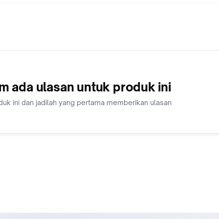
tersebut dalam situasi terkini.
Ukuran 15,5 x 23 cm
Tebal 154 halaman
m ada ulasan untuk produk ini
duk ini dan jadilah yang pertama memberikan ulasan