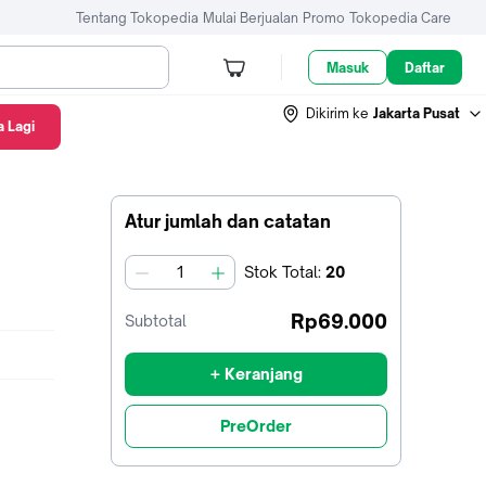
Tentang Tokopedia
Mulai Berjualan
Promo
Tokopedia Care
Masuk
Daftar
Dikirim ke
Jakarta Pusat
 Lagi
Atur jumlah dan catatan
Stok
Total
:
20
jumlah
Rp69.000
Subtotal
+ Keranjang
PreOrder