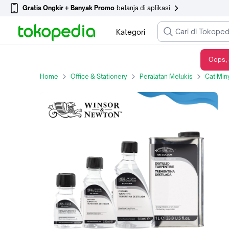
Gratis Ongkir + Banyak Promo
belanja di aplikasi
Kategori
Oops, 
Pelarut Winsor & Newton Distilled Turpentine Solvent Oil Painting - 250ml
Home
Office & Stationery
Peralatan Melukis
Cat Min