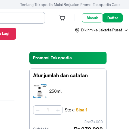
Tentang Tokopedia
Mulai Berjualan
Promo
Tokopedia Care
Masuk
Daftar
Dikirim ke
Jakarta Pusat
 Lagi
Promosi Tokopedia
Atur jumlah dan catatan
Terpilih:
250ml
Stok
:
Sisa
1
jumlah
harga
Rp273.000
sebelum