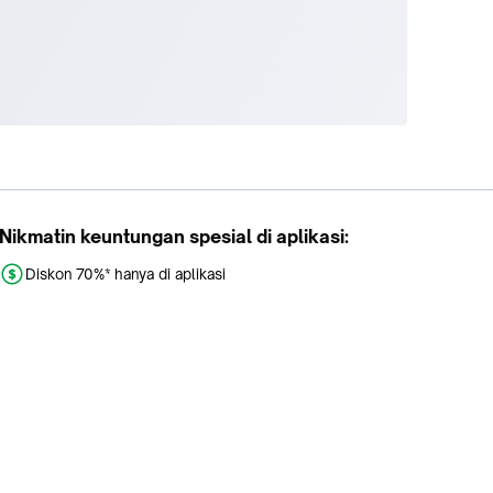
Nikmatin keuntungan spesial di aplikasi:
Diskon 70%* hanya di aplikasi
Promo khusus aplikasi
Gratis Ongkir tiap hari
Buka aplikasi dengan scan QR atau klik tombol: