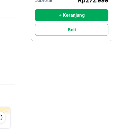
Rp272.999
Subtotal
diskon
+ Keranjang
Beli
an daya
s.