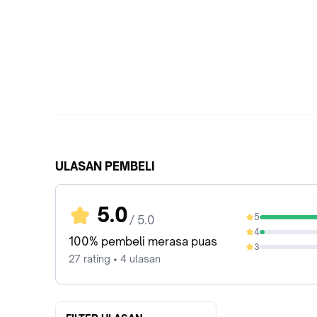
ULASAN PEMBELI
5.0
5
/ 5.0
96.3%
4
3.7%
100% pembeli merasa puas
3
0%
27 rating • 4 ulasan