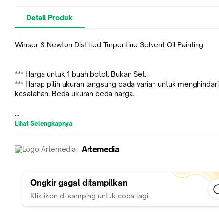
Detail Produk
Winsor & Newton Distilled Turpentine Solvent Oil Painting
*** Harga untuk 1 buah botol. Bukan Set.
*** Harap pilih ukuran langsung pada varian untuk menghindari
kesalahan. Beda ukuran beda harga.
Pilihan Tipe :
Lihat Selengkapnya
- 75ml
- 250ml
Artemedia
- 500ml
- 1000ml
Ongkir gagal ditampilkan
Distilled Turpentine
Klik ikon di samping untuk coba lagi
Minyak esensial yang cepat menguap dan sangat halus deng
penipisan & pembersihan kuas terkuat dari semua kelas Artist