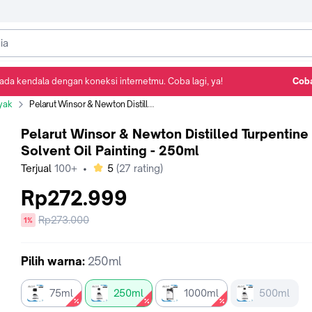
ada kendala dengan koneksi internetmu. Coba lagi, ya!
Coba
Detail Produk
Ulasan
Rekomendasi
yak
Pelarut Winsor & Newton Distilled Turpentine Solvent Oil Painting - 250ml
Pelarut Winsor & Newton Distilled Turpentine
Solvent Oil Painting - 250ml
bintang
Terjual
100+
•
5
(
27
rating)
Rp272.999
Harga
Rp273.000
diskon
1%
sebelum
diskon
Pilih
warna
:
250ml
75ml
250ml
1000ml
500ml