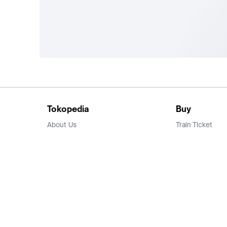
Tokopedia
Buy
About Us
Train Ticket
Career
Flight Ticket
Blog
Ticket Events
Tokopedia Salam
Hotlist
Hotel
Category
Bridestory
Sell
Parentstory
Seller Center