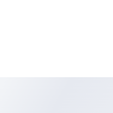
ATAN :
- Cairan dan uap yang mudah terbakar
- Bisa berakibat fatal jika tertelan dan memasuki saluran udara
- Berbahaya jika tertelan, terkena kulit atau jika terhirup.
- Menyebabkan iritasi kulit.
- Dapat menyebabkan reaksi alergi pada kulit.
- Menyebabkan iritasi yang serius.
- Pemaparan berulang kali dapat menyebabkan kulit kering at
pecah-pecah.
- Beracun bagi kehidupan akuatik dengan efek panjang.