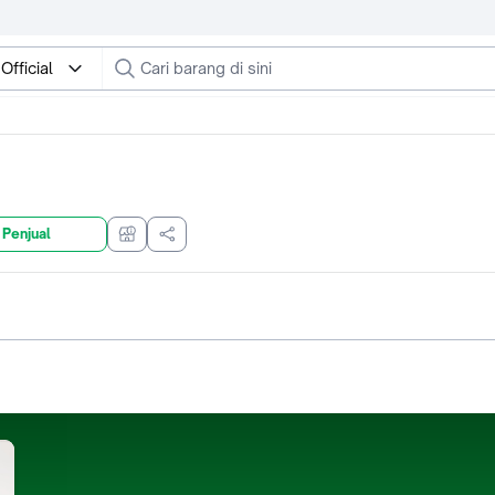
fficial
 Penjual