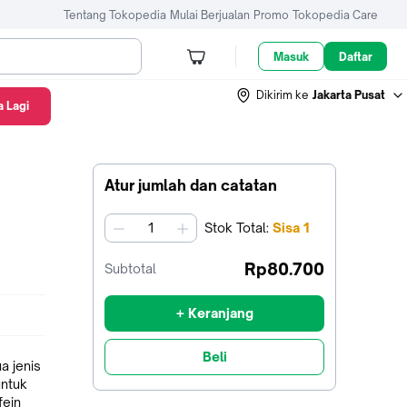
Tentang Tokopedia
Mulai Berjualan
Promo
Tokopedia Care
Masuk
Daftar
Dikirim ke
Jakarta Pusat
 Lagi
Atur jumlah dan catatan
Stok
Total
:
Sisa
1
jumlah
Rp80.700
Subtotal
+ Keranjang
Beli
a jenis
untuk
fein