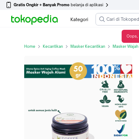
Gratis Ongkir + Banyak Promo
belanja di aplikasi
Kategori
Oops, 
Utama Spice Anti Aging Coffee Mask - Maker Wajah Alami 50 gr
Home
Kecantikan
Masker Kecantikan
Masker Wajah