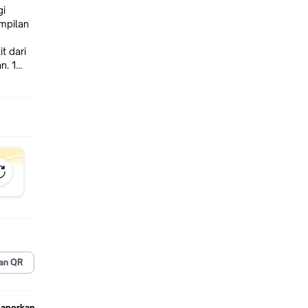
mpilan
t dari
ungi
e,
oate,
an QR
Laporkan