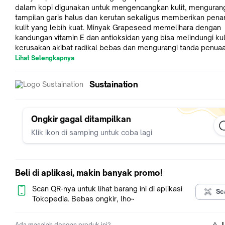
dalam kopi digunakan untuk mengencangkan kulit, mengurangi
tampilan garis halus dan kerutan sekaligus memberikan pena
kulit yang lebih kuat. Minyak Grapeseed memelihara dengan
kandungan vitamin E dan antioksidan yang bisa melindungi kuli
kerusakan akibat radikal bebas dan mengurangi tanda penuaan. 1
Masker 5 Manfaat: - membersihkan kulit - mengencangkan kulit -
Lihat Selengkapnya
mengurangi tanda penuaan - mengurangi garis halus - melind
kulit dari kerusakan akibat radikal bebas Cara penggunaan :
Sustaination
Bersihkan wajah lalu, lalu aplikasikan ke wajah anda Ingredients:
Glycerin, Aqua, Coffea Robusta (Coffee) Seed Powder, Cetyl
Alcohol, Kaolin, Vitis Vinifera (Grape) Seed Oil, Cetearyl Olivat
Sorbitan Olivate, Potassium Sorbate, Citric Acid, Sodium Benz
Ongkir gagal ditampilkan
Tocopheryl Acetate
Klik ikon di samping untuk coba lagi
Beli di aplikasi, makin banyak promo!
Scan QR-nya untuk lihat barang ini di aplikasi
Sc
Tokopedia. Bebas ongkir, lho~
Ada masalah dengan produk ini?