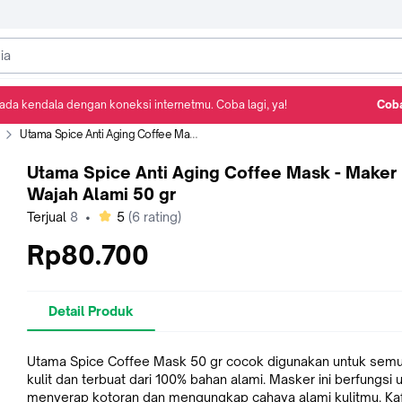
ada kendala dengan koneksi internetmu. Coba lagi, ya!
Coba
Detail Produk
Ulasan
Rekomendasi
Utama Spice Anti Aging Coffee Mask - Maker Wajah Alami 50 gr
Utama Spice Anti Aging Coffee Mask - Maker
Wajah Alami 50 gr
bintang
Terjual
8
•
5
(
6
rating)
Rp80.700
Detail Produk
Utama Spice Coffee Mask 50 gr cocok digunakan untuk semu
kulit dan terbuat dari 100% bahan alami. Masker ini berfungsi 
menyerap kotoran dan mengungkap cahaya alami kulitmu. Ka