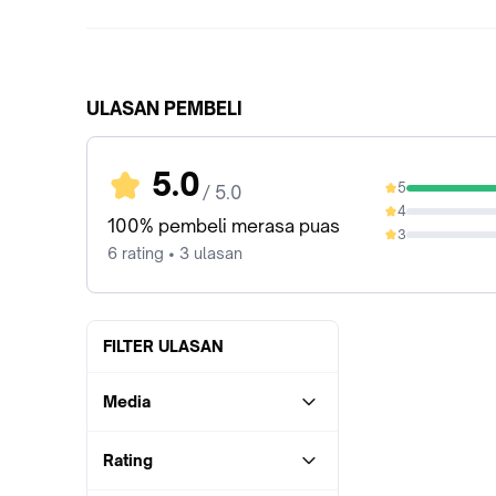
ULASAN PEMBELI
5.0
5
/ 5.0
100%
4
0%
100% pembeli merasa puas
3
0%
6 rating • 3 ulasan
FILTER ULASAN
Media
Rating