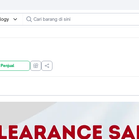
ology
 Penjual