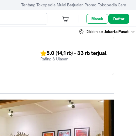
Tentang Tokopedia
Mulai Berjualan
Promo
Tokopedia Care
Masuk
Daftar
Dikirim ke
Jakarta Pusat
5.0
(14,1 rb)
•
33 rb
terjual
Rating & Ulasan