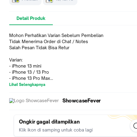
Detail Produk
Mohon Perhatikan Varian Sebelum Pembelian
Tidak Menerima Order di Chat / Notes
Salah Pesan Tidak Bisa Retur
Varian:
- iPhone 13 mini
- iPhone 13 / 13 Pro
- iPhone 13 Pro Max
Lihat Selengkapnya
Aksesoris Lainnya:
Screen Protector
ShowcaseFever
https://is.gd/VZmLc8
Strap
https://is.gd/IfQGDL
Ongkir gagal ditampilkan
Klik ikon di samping untuk coba lagi
Griptok