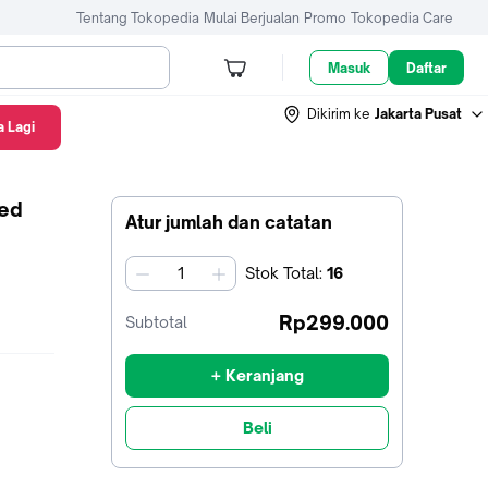
Tentang Tokopedia
Mulai Berjualan
Promo
Tokopedia Care
Masuk
Daftar
Dikirim ke
Jakarta Pusat
 Lagi
red
Atur jumlah dan catatan
Stok
Total
:
16
jumlah
Rp299.000
Subtotal
+ Keranjang
Beli