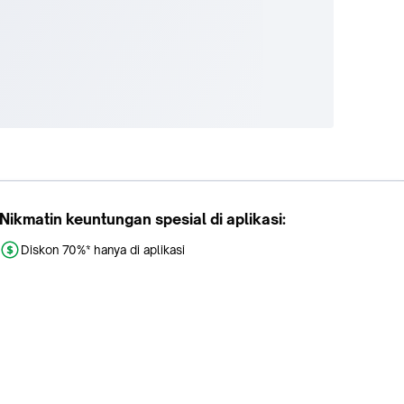
Nikmatin keuntungan spesial di aplikasi:
Diskon 70%* hanya di aplikasi
Promo khusus aplikasi
Gratis Ongkir tiap hari
Buka aplikasi dengan scan QR atau klik tombol: