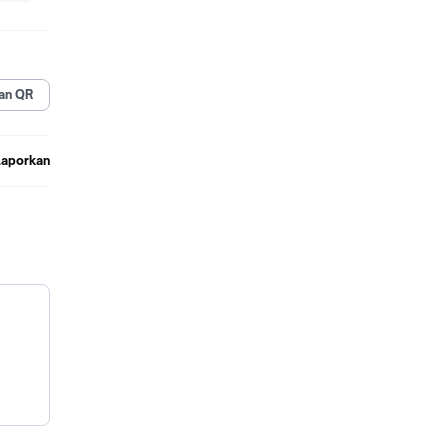
an QR
Laporkan
aman
ered