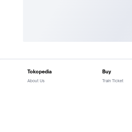
Tokopedia
Buy
About Us
Train Ticket
Career
Flight Ticket
Blog
Ticket Events
Tokopedia Salam
Hotlist
Hotel
Category
Bridestory
Sell