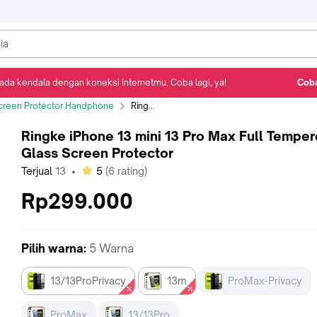
ada kendala dengan koneksi internetmu. Coba lagi, ya!
Coba
Detail Produk
Ulasan
Rekomendasi
creen Protector Handphone
Ringke iPhone 13 mini 13 Pro Max Full Tempered Glass Screen Protector
Ringke iPhone 13 mini 13 Pro Max Full Tempe
Glass Screen Protector
bintang
Terjual
13
•
5
(
6
rating)
Rp299.000
Pilih
warna
:
5 Warna
13/13ProPrivacy
13m
ProMax-Privacy
ProMax
13/13Pro