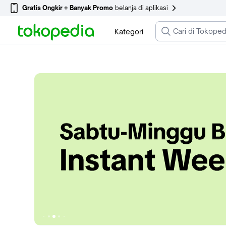
Gratis Ongkir + Banyak Promo
belanja di aplikasi
Kategori
Ke slide 1
Ke slide 5
Ke slide 4
Ke slide 6
Ke slide 3
Ke slide 7