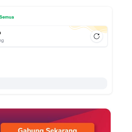
 Semua
n
ng