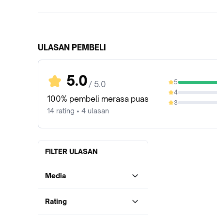
ULASAN PEMBELI
5.0
5
/ 5.0
100%
4
0%
100% pembeli merasa puas
3
0%
14 rating • 4 ulasan
FILTER ULASAN
Media
Rating