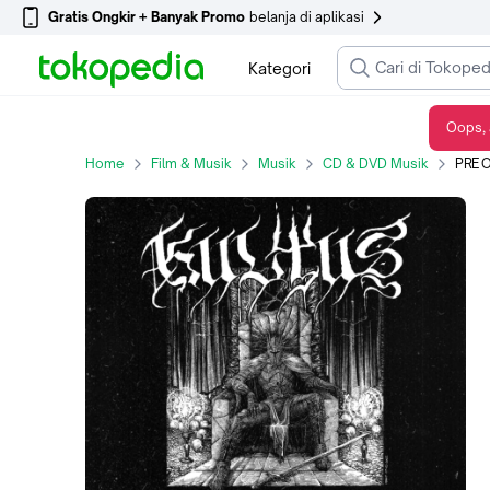
Gratis Ongkir + Banyak Promo
belanja di aplikasi
Kategori
Oops, 
PRE ORDER KULTUS - TO YOU MY LORD HELL AWAITS CD
Home
Film & Musik
Musik
CD & DVD Musik
PRE OR