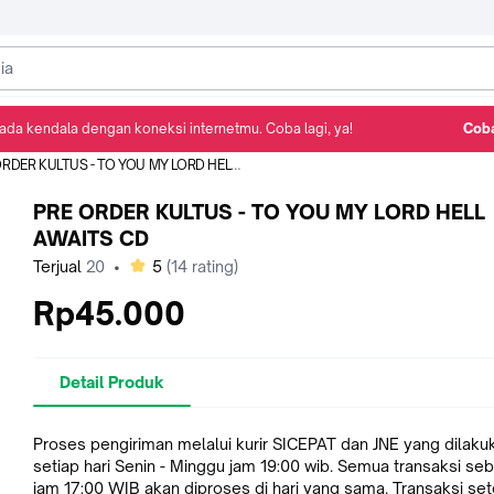
ada kendala dengan koneksi internetmu. Coba lagi, ya!
Coba
Detail Produk
Ulasan
Rekomendasi
DER KULTUS - TO YOU MY LORD HELL AWAITS CD
PRE ORDER KULTUS - TO YOU MY LORD HELL
AWAITS CD
bintang
Terjual
20
•
5
(
14
rating)
Rp45.000
Detail Produk
Proses pengiriman melalui kurir SICEPAT dan JNE yang dilaku
setiap hari Senin - Minggu jam 19:00 wib. Semua transaksi se
jam 17:00 WIB akan diproses di hari yang sama. Transaksi set