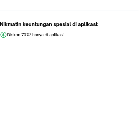
Nikmatin keuntungan spesial di aplikasi:
Diskon 70%* hanya di aplikasi
Promo khusus aplikasi
Gratis Ongkir tiap hari
Buka aplikasi dengan scan QR atau klik tombol:
Pelajari Selengkapnya