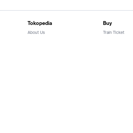
Tokopedia
Buy
About Us
Train Ticket
Career
Flight Ticket
Blog
Ticket Events
Tokopedia Salam
Hotlist
Hotel
Category
Bridestory
Sell
Parentstory
Seller Center
Tokopedia Dictionary
Mitra Toppers
Mall
Register Mall
Tokopedia Apps
Billing & Top up
Deals Tokopedia