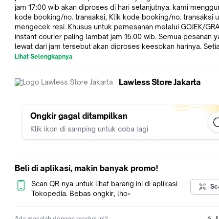
jam 17:00 wib akan diproses di hari selanjutnya. kami mengg
kode booking/no. transaksi, Klik kode booking/no. transaksi 
mengecek resi. Khusus untuk pemesanan melalui GOJEK/GR
instant courier paling lambat jam 15.00 wib. Semua pesanan 
lewat dari jam tersebut akan diproses keesokan harinya. Seti
artikel yang kita upload dilengkapi dengan Size chart. Mohon 
Lihat Selengkapnya
terlebih dahulu pesanannya dengan Size chart yang ada di sli
terakhir setiap postingan. Harap diketahui bahwa kita mengg
Lawless Store Jakarta
size chart berbeda untuk setiap jenis artikel. Mohon rekam p
Unboxing barang dalam bentuk video ketika barang sampai, 
keluhan/kekurangan barang yang tidak di sertai rekaman Vide
dapat kami layani.
Ongkir gagal ditampilkan
Klik ikon di samping untuk coba lagi
Beli di aplikasi, makin banyak promo!
Scan QR-nya untuk lihat barang ini di aplikasi
Sc
Tokopedia. Bebas ongkir, lho~
Ada masalah dengan produk ini?