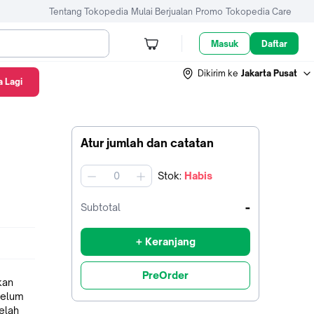
Tentang Tokopedia
Mulai Berjualan
Promo
Tokopedia Care
Masuk
Daftar
Dikirim ke
Jakarta Pusat
 Lagi
Atur jumlah dan catatan
Stok
:
Habis
jumlah
-
Subtotal
+ Keranjang
PreOrder
kan
belum
elah