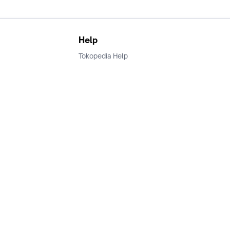
Help
Tokopedia Help
Terms and Condition
Privacy
Keamanan & Privasi
Ikuti Kami