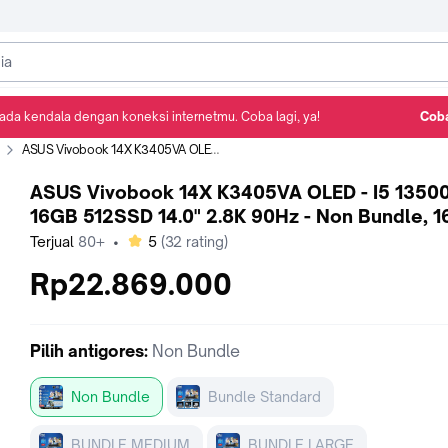
ada kendala dengan koneksi internetmu. Coba lagi, ya!
Coba
Detail Produk
Ulasan
Rekomendasi
ASUS Vivobook 14X K3405VA OLED - I5 13500H 16GB 512SSD 14.0" 2.8K 90Hz - Non Bundle, 16 GB
ASUS Vivobook 14X K3405VA OLED - I5 1350
16GB 512SSD 14.0" 2.8K 90Hz - Non Bundle, 1
bintang
Terjual
80+
•
5
(
32
rating)
Rp22.869.000
Pilih
antigores
:
Non Bundle
Non Bundle
Bundle Standard
BUNDLE MEDIUM
BUNDLE LARGE