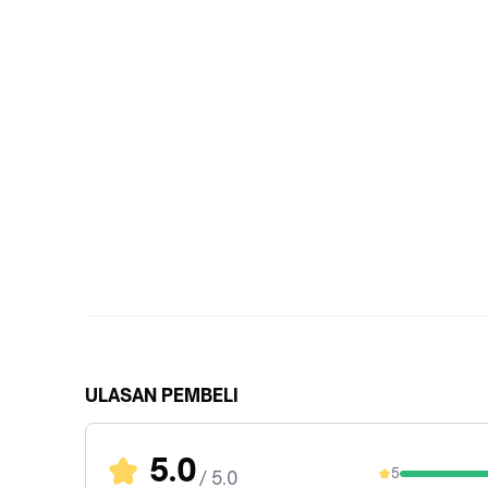
ULASAN PEMBELI
5.0
5
/ 5.0
96.88%