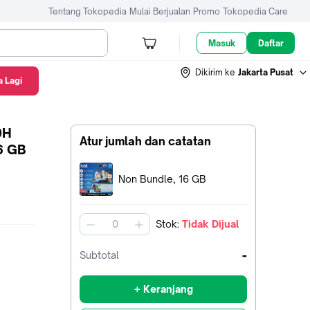
Tentang Tokopedia
Mulai Berjualan
Promo
Tokopedia Care
Masuk
Daftar
Dikirim ke
Jakarta Pusat
 Lagi
0H
Atur jumlah dan catatan
6 GB
Terpilih:
Non Bundle, 16 GB
Stok
:
Tidak Dijual
jumlah
-
Subtotal
+ Keranjang