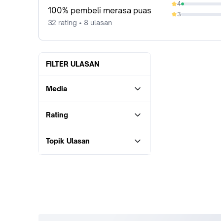
4
3.13%
100% pembeli merasa puas
3
0%
32 rating • 8 ulasan
FILTER ULASAN
Media
Rating
Topik Ulasan