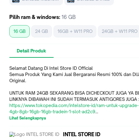
Pilih
ram & windows
:
16 GB
16 GB
24 GB
16GB + W11 PRO
24GB + W11 PRO
Detail Produk
Selamat Datang Di Intel Store ID Official
Semua Produk Yang Kami Jual Bergaransi Resmi 100% dan DI
Original.
UNTUK RAM 24GB SEKARANG BISA DICHECKOUT JUGA YA B
LINKNYA DIBAWAH INI SUDAH TERMASUK ANTIGORES JUGA 
https://www.tokopedia.com/intelstore-id/ram-untuk-upgrade-
4gb-8gb-16gb-16gb-tradein-1-slot-ad2c9
Lihat Selengkapnya
ASUS VIVOBOOK 14X OLED K3405VA OLEDS551 I5 13500H 1
512GB W11+OHS 14.0 2.8K 90HZ BLK
INTEL STORE ID
ASUS VIVOBOOK 14X OLED K3405VA OLEDS552 I5 13500H 