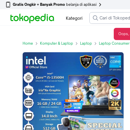
Gratis Ongkir + Banyak Promo
belanja di aplikasi
Kategori
Oops, 
ASUS Vivobook 14X K3405VA OLED - I5 13500H 16GB 512SSD 14.0" 2.8K 90Hz - Non Bundle, 16 GB
Home
Komputer & Laptop
Laptop
Laptop Consumer