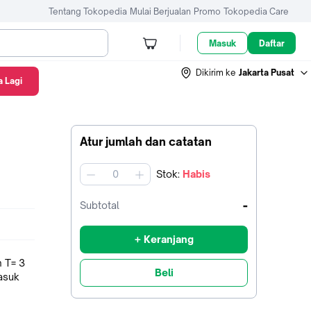
Tentang Tokopedia
Mulai Berjualan
Promo
Tokopedia Care
Masuk
Daftar
Dikirim ke
Jakarta Pusat
 Lagi
Atur jumlah dan catatan
Stok
:
Habis
jumlah
-
Subtotal
+ Keranjang
 T= 3
Beli
asuk