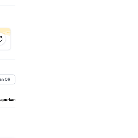
an QR
Laporkan