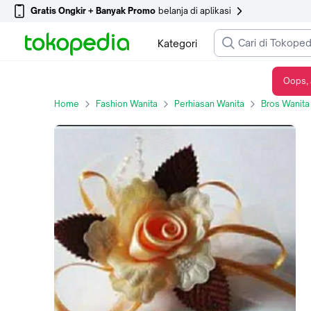
Gratis Ongkir + Banyak Promo
belanja di aplikasi
Kategori
Oops, 
bros korsase bunga peach daun coklat
Home
Fashion Wanita
Perhiasan Wanita
Bros Wanita