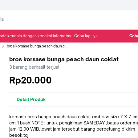
ada kendala dengan koneksi internetmu. Coba lagi, ya!
Coba
Detail Produk
Ulasan
Rekomendasi
bros korsase bunga peach daun coklat
bros korsase bunga peach daun coklat
3
barang berhasil terjual
Rp20.000
Detail Produk
korsase bros bunga peach daun coklat emboss size 7 X 7 cm
cm 1 buah NOTE : untuk pengiriman SAMEDAY ,batas order m
jam 12.00 WIB,lewat jam tersebut barang berpeluang dikirim
besok.tq