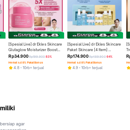
[Spesial Live] dr Ekles Skincare 
[Spesial Live] dr Ekles Skincare 
[S
Glutaglow Moisturizer Booster 
Paket Skincare [4 Item] 
Tr
5x Ceramidfe Complex - 
Luminous Brightening Series / 
Ek
Rp34.900
Rp174.900
R
Rp199.900
83%
Rp489.900
64%
Soothing & Calming | 
Paket Luminous Oily & Acne 
Me
Hemat s.d 8% Pakai Bonus
Hemat s.d 8% Pakai Bonus
He
Mencerahkan | Flek Hitam | 
Series
4.8
10rb+ terjual
4.9
10rb+ terjual
Menutrisi | Menenangkan
miliki
 bersiap agar