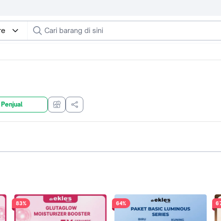
re
 Penjual
83%
64%
6