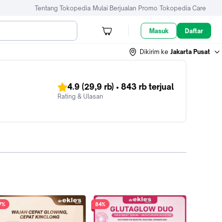
Tentang Tokopedia
Mulai Berjualan
Promo
Tokopedia Care
Masuk
Daftar
Dikirim ke
Jakarta Pusat
4.9
(29,9 rb)
•
843 rb
terjual
Rating & Ulasan
7%
84%
55%