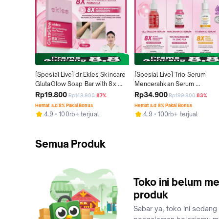
[Spesial Live] dr Ekles Skincare 
[Spesial Live] Trio Serum 
GlutaGlow Soap Bar with 8x 
Mencerahkan Serum 
Powerfull Brightening | 
GlutaGlow Serum 8X Active 
Rp19.800
Rp34.900
Rp149.900
87%
Rp199.900
83%
Mencerahkan | Melembutkan | 
Brightening Formula - Serum 
Hemat s.d 8% Pakai Bonus
Hemat s.d 8% Pakai Bonus
Mengurangi Minyak pada 
10% Niacinemide - Serum 
4.9
100rb+ terjual
4.9
100rb+ terjual
Wajah
Vitamine C 8X Multi Active | 
Mencerahkan | Flek Hitam | 
Menutrisi | Anti-Aging
Semua Produk
Toko ini belum me
produk
Sabar ya, toko ini sedang