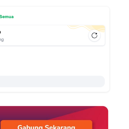
 Semua
n
ng