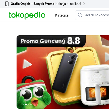
Gratis Ongkir + Banyak Promo
belanja di aplikasi
Kategori
Ke slide 1
Ke slide 5
Ke slide 6
Ke slide 7
Ke slide 4
Ke slide 3