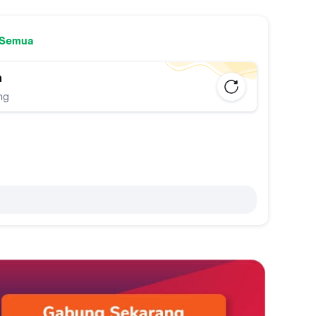
 Semua
n
ng