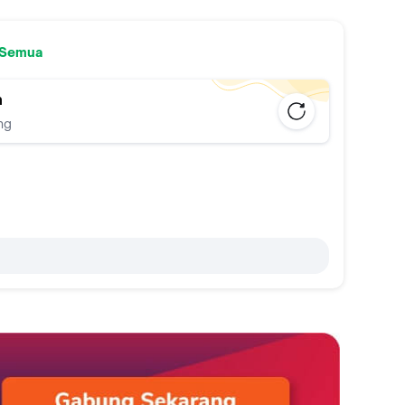
 Semua
n
ng