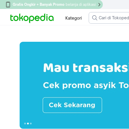
Gratis Ongkir + Banyak Promo
belanja di aplikasi
Kategori
Ke slide 1
Ke slide 2
Ke slide 3