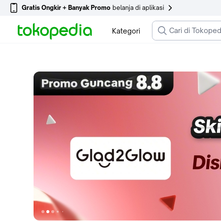
Gratis Ongkir + Banyak Promo
belanja di aplikasi
Kategori
Ke slide 1
Ke slide 2
Ke slide 3
Ke slide 7
Ke slide 4
Ke slide 5