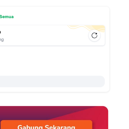
 Semua
n
ng