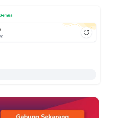
 Semua
n
ng