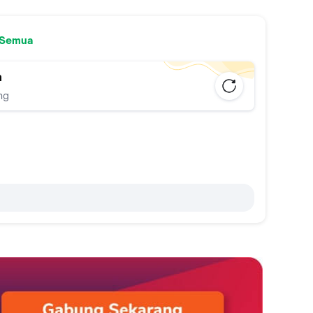
 Semua
n
ng