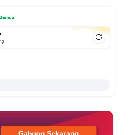
 Semua
n
ng