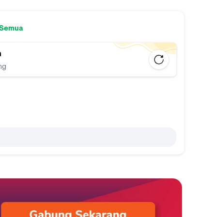
 Semua
n
ng