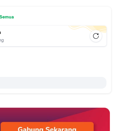
 Semua
n
ng