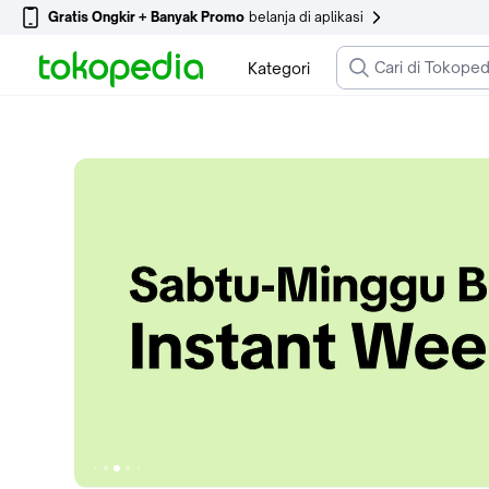
Gratis Ongkir + Banyak Promo
belanja di aplikasi
Kategori
Ke slide 1
Ke slide 5
Ke slide 4
Ke slide 6
Ke slide 3
Ke slide 7