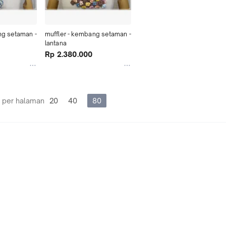
g setaman - 
muffler - kembang setaman - 
lantana
Rp 2.380.000
 per halaman
20
40
80