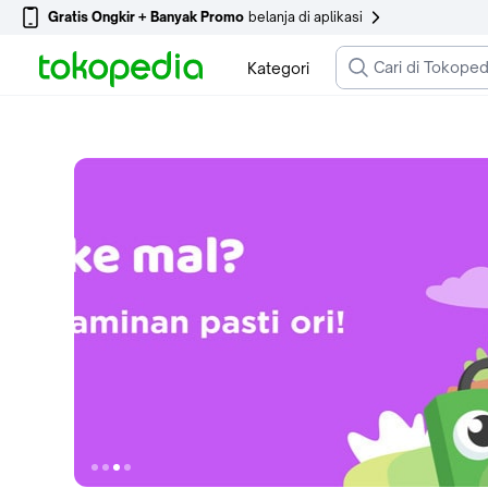
Gratis Ongkir + Banyak Promo
belanja di aplikasi
Kategori
Ke slide 1
Ke slide 2
Ke slide 3
Ke slide 4