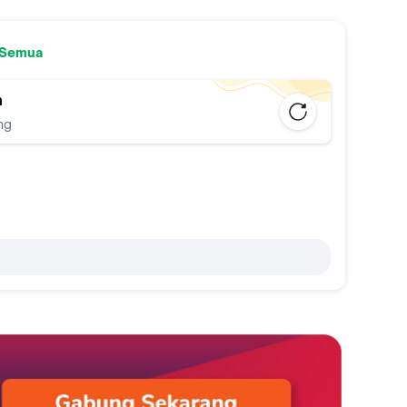
 Semua
n
ng